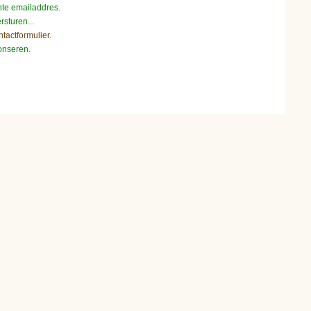
hte emailaddres.
rsturen...
ntactformulier
.
onseren.