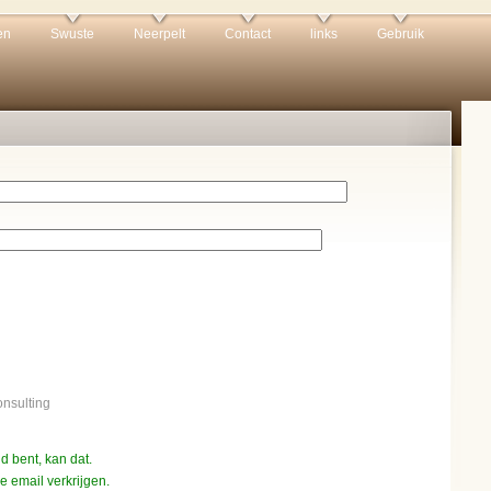
en
Swuste
Neerpelt
Contact
links
Gebruik
nsulting
d bent, kan dat.
 email verkrijgen.