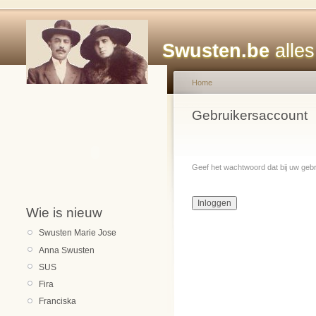
Swusten.be
alles
Home
Gebruikersaccount
Geef het wachtwoord dat bij uw geb
Wie is nieuw
Swusten Marie Jose
Anna Swusten
SUS
Fira
Franciska