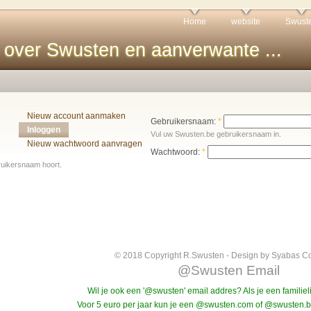
Home
website
Swust
 over Swusten en aanverwante ...
Nieuw account aanmaken
Gebruikersnaam:
*
Inloggen
Vul uw Swusten.be gebruikersnaam in.
Nieuw wachtwoord aanvragen
Wachtwoord:
*
ruikersnaam hoort.
© 2018 Copyright R.Swusten - Design by Syabas Co
@Swusten Email
Wil je ook een '@swusten' email addres? Als je een familieli
Voor 5 euro per jaar kun je een @swusten.com of @swusten.be